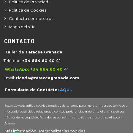
Política de Privaciad
Política de Cookies
Contacta con nosotros
Mapa del sitio
CONTACTO
Taller de Taracea Granada
Teléfono:
+34 664 60 40 41
WhatsApp
:
+34 664 60 40 41
Email:
tienda@taraceagranada.com
Formulario de Contácto:
AQUÍ.
Este sitio web utiliza cookies propias y de terceros para mejorar nuestros servicios y
© 2020 -
2026 -
TaraceaGranada.com
mostrarle publicidad relacionada con sus preferencias mediante el análisis de sus
hábitos de navegación. Para dar su consentimiento sobre su uso pulse el botón
- Tienda Actualizada: 15 de Abril de 2026.
Acepto.
Más información
Personalizar las cookies