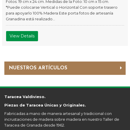
Fotos: 19 cm x 24 cm. Medidas de la Foto: 10 cm x 15 cm.
*Puede colocarse Vertical o Horizontal Con soporte trasero
para apoyarlo 100% Madera Este porta fotos de artesanía
Granadina está realizado...
View Details
NUESTROS ARTÍCULOS
Taracea Valdivieso.
Piezas de Taracea Únicas y Originales.
Fabricadas a mano de manera artesanal y tradicional con
incrustaciones de madera sobre madera en nuestro Taller de
Taracea de Granada desde 1962.