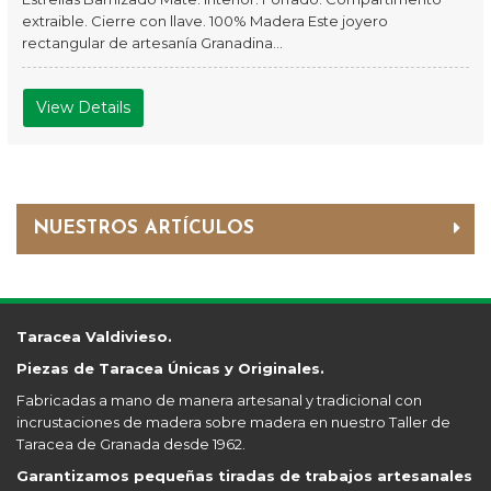
extraible. Cierre con llave. 100% Madera Este joyero
rectangular de artesanía Granadina...
View Details
NUESTROS ARTÍCULOS
Taracea Valdivieso.
Piezas de Taracea Únicas y Originales.
Fabricadas a mano de manera artesanal y tradicional con
incrustaciones de madera sobre madera en nuestro Taller de
Taracea de Granada desde 1962.
Garantizamos pequeñas tiradas de trabajos artesanales