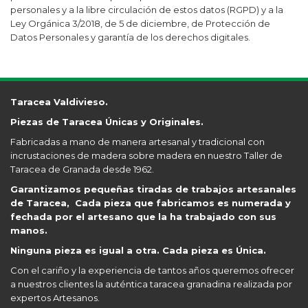
personales y a la libre circulación de estos datos (RGPD) y a la
Ley Orgánica 3/2018, de 5 de diciembre, de Protección de
Datos Personales y garantía de los derechos digitales.
Taracea Valdivieso.
Piezas de Taracea Únicas y Originales.
Fabricadas a mano de manera artesanal y tradicional con
incrustaciones de madera sobre madera en nuestro Taller de
Taracea de Granada desde 1962.
Garantizamos pequeñas tiradas de trabajos artesanales
de Taracea, Cada pieza que fabricamos es numerada y
fechada por el artesano que la ha trabajado con sus
manos.
Ninguna pieza es igual a otra. Cada pieza es Única.
Con el cariño y la experiencia de tantos años queremos ofrecer
a nuestros clientes la auténtica taracea granadina realizada por
expertos Artesanos.