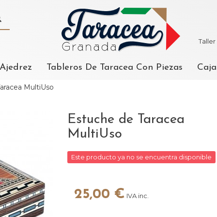
Talle
 Ajedrez
Tableros De Taracea Con Piezas
Caja
aracea MultiUso
Estuche de Taracea
MultiUso
Este producto ya no se encuentra disponible
25,00 €
IVA inc.