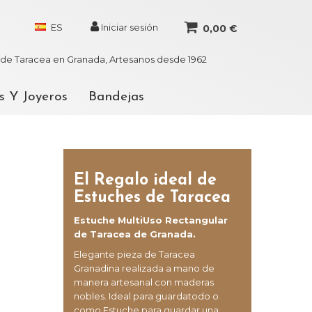
ES
Iniciar sesión
0,00 €
r de Taracea en Granada, Artesanos desde 1962
s Y Joyeros
Bandejas
El Regalo ideal de
Estuches de Taracea
Estuche MultiUso Rectangular
de Taracea de Granada.
Elegante pieza de Taracea
Granadina realizada a mano de
manera artesanal con maderas
nobles. Ideal para guardatodo o
como Estuche para guardar una