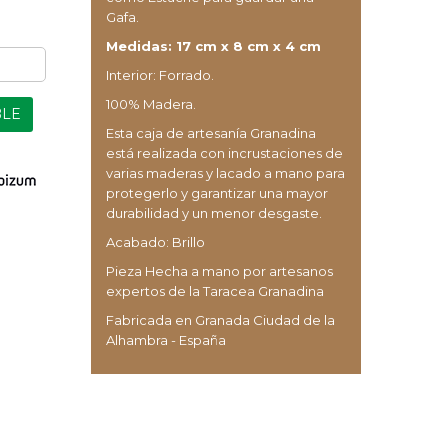
Gafa.
Medidas: 17 cm x 8 cm x 4 cm
Interior: Forrado.
100% Madera.
BLE
Esta caja de artesanía Granadina
está realizada con incrustaciones de
varias maderas y lacado a mano para
protegerlo y garantizar una mayor
durabilidad y un menor desgaste.
Acabado: Brillo
Pieza Hecha a mano por artesanos
expertos de la Taracea Granadina
Fabricada en Granada Ciudad de la
Alhambra - España